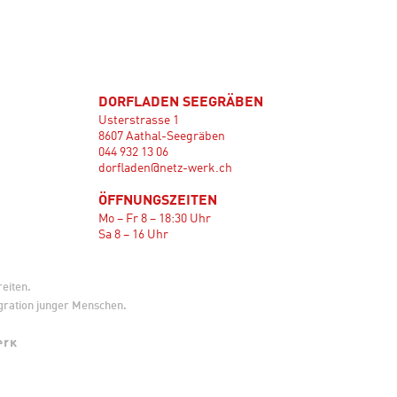
DORFLADEN SEEGRÄBEN
Usterstrasse 1
8607 Aathal-Seegräben
044 932 13 06
dorfladen@netz-werk.ch
ÖFFNUNGSZEITEN
Mo – Fr 8 – 18:30 Uhr
Sa 8 – 16 Uhr
reiten.
tegration junger Menschen.