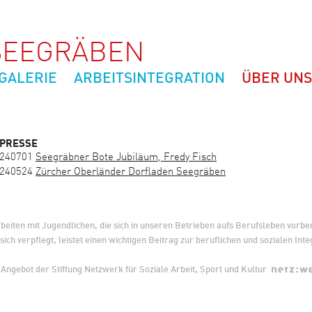
EEGRÄBEN
GALERIE
ARBEITSINTEGRATION
ÜBER UNS
PRESSE
240701
Seegräbner Bote Jubiläum, Fredy Fisch
240524
Z
ürcher Oberländer Dorfladen Seegräben
beiten mit Jugendlichen, die sich in unseren Betrieben aufs Berufsleben vorbe
sich verpflegt, leistet einen wichtigen Beitrag zur beruflichen und sozialen In
 Angebot der Stiftung Netzwerk für Soziale Arbeit, Sport und Kultur