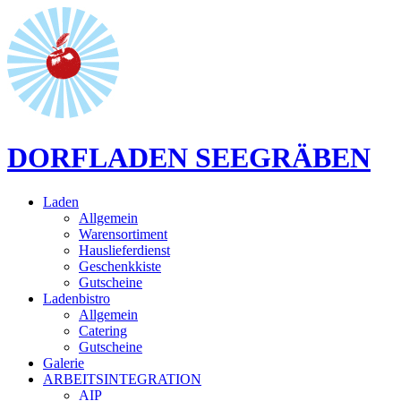
DORF
LADEN
SEEGRÄBEN
Laden
Allgemein
Warensortiment
Hauslieferdienst
Geschenkkiste
Gutscheine
Ladenbistro
Allgemein
Catering
Gutscheine
Galerie
ARBEITSINTEGRATION
AIP